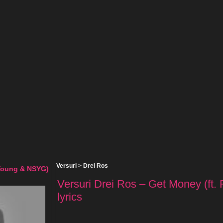
Versuri
>
Drei Ros
bYoung & NSYG)
Versuri Drei Ros – Get Money (f
lyrics