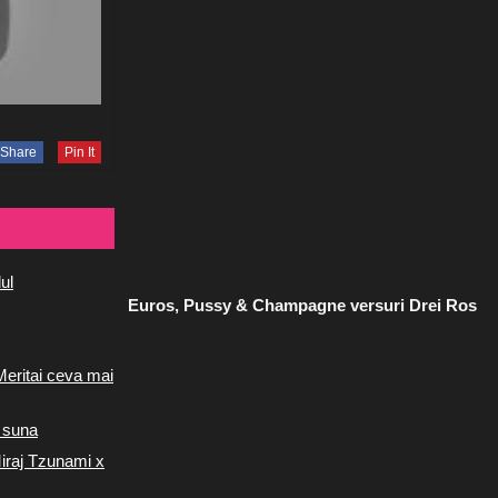
Share
Pin It
ul
Euros, Pussy & Champagne versuri Drei Ros
Meritai ceva mai
 suna
iraj Tzunami x