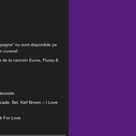
pagne" nu sunt disponibile pe
in curand!
a de la canción Euros, Pussy &
Necesito
rcade, Bel, Kief Brown – I Love
nk For Love