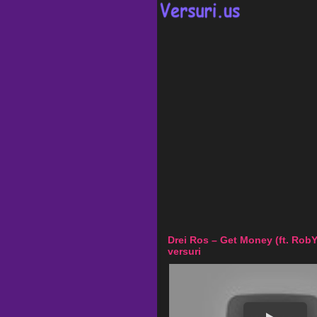
Drei Ros – Get Money (ft. Ro
versuri