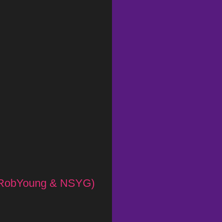
t. RobYoung & NSYG)