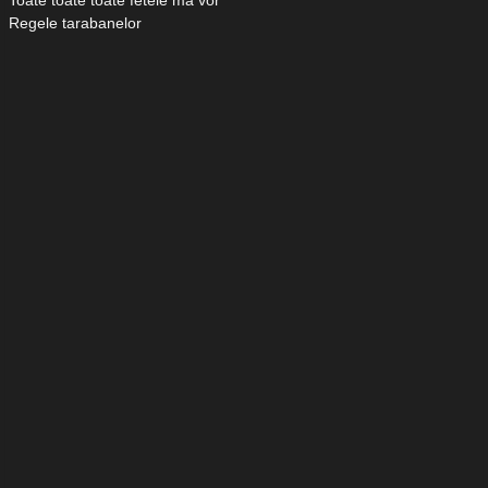
Toate toate toate fetele ma vor
Regele tarabanelor