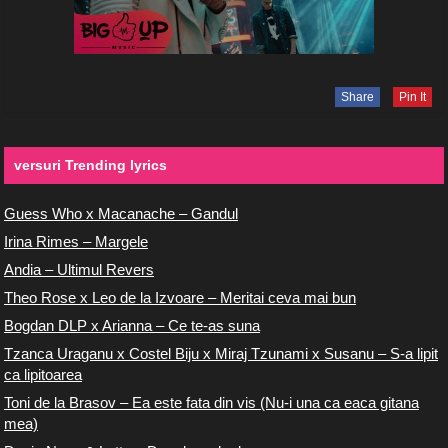
Share
Pin It
versuri Trending lyrics
Guess Who x Macanache – Gandul
Irina Rimes – Margele
Andia – Ultimul Revers
Theo Rose x Leo de la Izvoare – Meritai ceva mai bun
Bogdan DLP x Arianna – Ce te-as suna
Tzanca Uraganu x Costel Biju x Miraj Tzunami x Susanu – S-a lipit
ca lipitoarea
Toni de la Brasov – Ea este fata din vis (Nu-i una ca eaca gitana
mea)