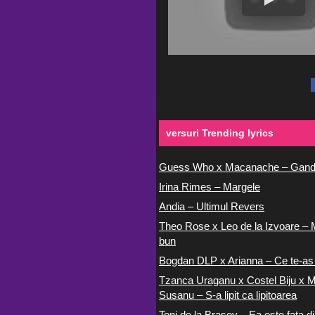
versuri Trending lyrics
Guess Who x Macanache – Gand
Irina Rimes – Margele
Andia – Ultimul Revers
Theo Rose x Leo de la Izvoare – 
bun
Bogdan DLP x Arianna – Ce te-as
Tzanca Uraganu x Costel Biju x M
Susanu – S-a lipit ca lipitoarea
Toni de la Brasov – Ea este fata di