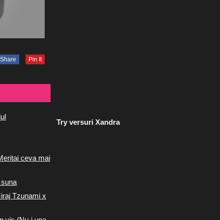
Share
Pin It
ul
Try versuri Xandra
Meritai ceva mai
 suna
iraj Tzunami x
n vis (Nu-i una