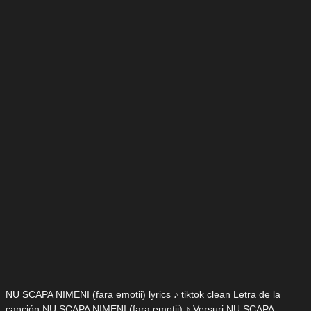
NU SCAPA NIMENI (fara emotii) lyrics ♪ tiktok clean Letra de la
canción NU SCAPA NIMENI (fara emotii) ♪ Versuri NU SCAPA