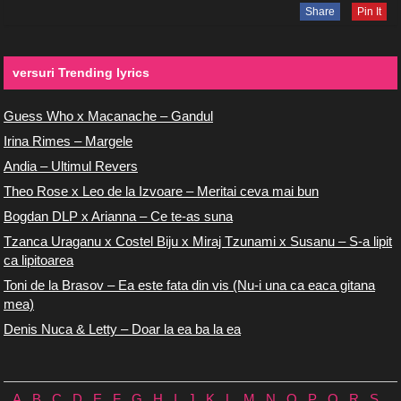
Share
Pin It
versuri Trending lyrics
Guess Who x Macanache – Gandul
Irina Rimes – Margele
Andia – Ultimul Revers
Theo Rose x Leo de la Izvoare – Meritai ceva mai bun
Bogdan DLP x Arianna – Ce te-as suna
Tzanca Uraganu x Costel Biju x Miraj Tzunami x Susanu – S-a lipit
ca lipitoarea
Toni de la Brasov – Ea este fata din vis (Nu-i una ca eaca gitana
mea)
Denis Nuca & Letty – Doar la ea ba la ea
A
B
C
D
E
F
G
H
I
J
K
L
M
N
O
P
Q
R
S