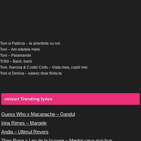
Toni si Patricia – Ia amintirile cu noi
Toni – Am retetele mele
Toni – Palamande
TONI – Banii, banii
Toni, Narcisa & Costel Ciofu – Viata mea, copiii mei
Toni si Denisa – iubesc doar fiinta ta
versuri Trending lyrics
Guess Who x Macanache – Gandul
Irina Rimes – Margele
Andia – Ultimul Revers
Theo Rose x Leo de la Izvoare – Meritai ceva mai bun