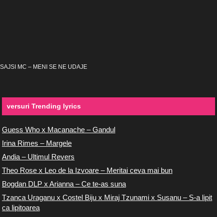
SAJSI MC – MENI SE NE UDAJE
versuri Trending lyrics
Guess Who x Macanache – Gandul
Irina Rimes – Margele
Andia – Ultimul Revers
Theo Rose x Leo de la Izvoare – Meritai ceva mai bun
Bogdan DLP x Arianna – Ce te-as suna
Tzanca Uraganu x Costel Biju x Miraj Tzunami x Susanu – S-a lipit
ca lipitoarea