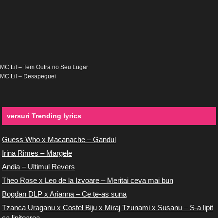
MC Lil – Tem Outra no Seu Lugar
MC Lil – Desapeguei
versuri Trending lyrics
Guess Who x Macanache – Gandul
Irina Rimes – Margele
Andia – Ultimul Revers
Theo Rose x Leo de la Izvoare – Meritai ceva mai bun
Bogdan DLP x Arianna – Ce te-as suna
Tzanca Uraganu x Costel Biju x Miraj Tzunami x Susanu – S-a lipit
ca lipitoarea