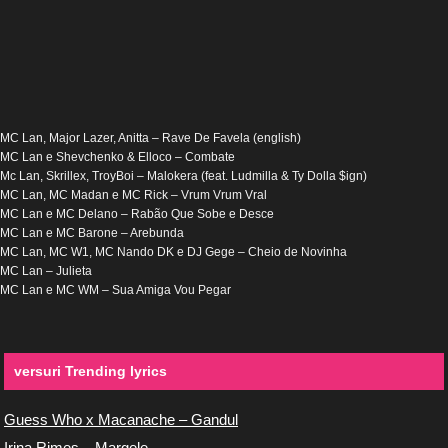
MC Lan, Major Lazer, Anitta – Rave De Favela (english)
MC Lan e Shevchenko & Elloco – Combate
Mc Lan, Skrillex, TroyBoi – Malokera (feat. Ludmilla & Ty Dolla $ign)
MC Lan, MC Madan e MC Rick – Vrum Vrum Vral
MC Lan e MC Delano – Rabão Que Sobe e Desce
MC Lan e MC Barone – Arebunda
MC Lan, MC W1, MC Nando DK e DJ Gege – Cheio de Novinha
MC Lan – Julieta
MC Lan e MC WM – Sua Amiga Vou Pegar
versuri Trending lyrics
Guess Who x Macanache – Gandul
Irina Rimes – Margele