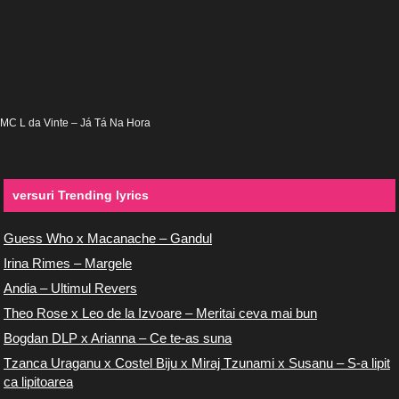
MC L da Vinte – Já Tá Na Hora
versuri Trending lyrics
Guess Who x Macanache – Gandul
Irina Rimes – Margele
Andia – Ultimul Revers
Theo Rose x Leo de la Izvoare – Meritai ceva mai bun
Bogdan DLP x Arianna – Ce te-as suna
Tzanca Uraganu x Costel Biju x Miraj Tzunami x Susanu – S-a lipit
ca lipitoarea