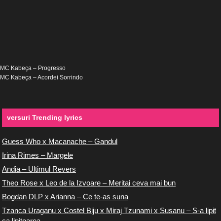
MC Kabeça – Progresso
MC Kabeça – Acordei Sorrindo
versuri Trending lyrics
Guess Who x Macanache – Gandul
Irina Rimes – Margele
Andia – Ultimul Revers
Theo Rose x Leo de la Izvoare – Meritai ceva mai bun
Bogdan DLP x Arianna – Ce te-as suna
Tzanca Uraganu x Costel Biju x Miraj Tzunami x Susanu – S-a lipit
ca lipitoarea