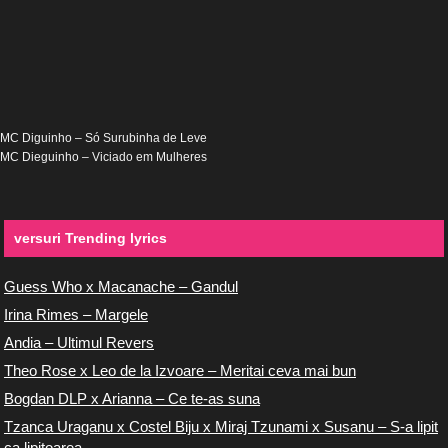
MC Diguinho – Só Surubinha de Leve
MC Dieguinho – Viciado em Mulheres
versuri Trending lyrics
Guess Who x Macanache – Gandul
Irina Rimes – Margele
Andia – Ultimul Revers
Theo Rose x Leo de la Izvoare – Meritai ceva mai bun
Bogdan DLP x Arianna – Ce te-as suna
Tzanca Uraganu x Costel Biju x Miraj Tzunami x Susanu – S-a lipit
ca lipitoarea