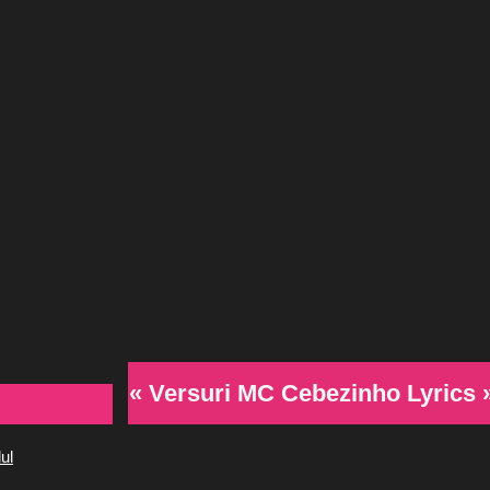
« Versuri MC Cebezinho Lyrics 
ul