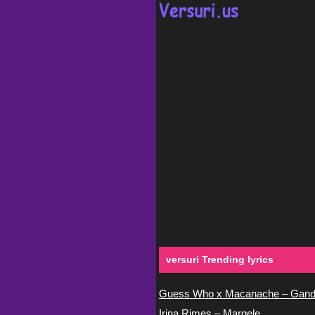
versuri Trending lyrics
Guess Who x Macanache – Gand
Irina Rimes – Margele