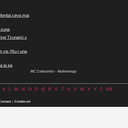
Meritai ceva mai
 suna
iraj Tzunami x
n vis (Nu-i una
a la ea
MC Cebezinho – Mulherengo
K
L
M
N
O
P
Q
R
S
T
U
V
W
X
Y
Z
0/9
Contact
♪
Cookie-uri