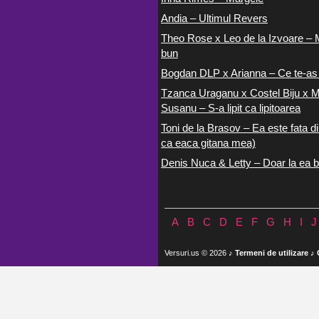
Andia – Ultimul Revers
Theo Rose x Leo de la Izvoare – 
bun
Bogdan DLP x Arianna – Ce te-as
Tzanca Uraganu x Costel Biju x M
Susanu – S-a lipit ca lipitoarea
Toni de la Brasov – Ea este fata di
ca eaca gitana mea)
Denis Nuca & Letty – Doar la ea b
A
B
C
D
E
F
G
H
I
J
Versuri.us © 2026 ♪
Termeni de utilizare
♪