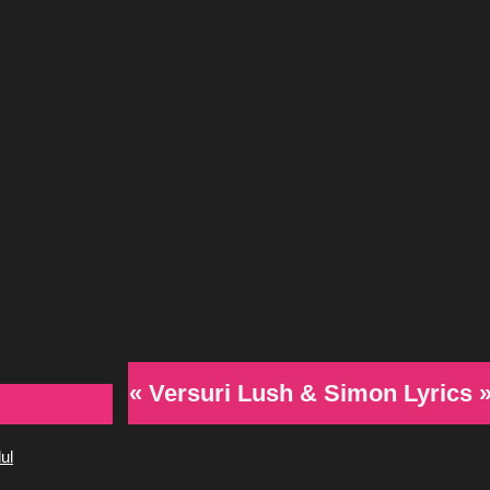
« Versuri Lush & Simon Lyrics 
ul