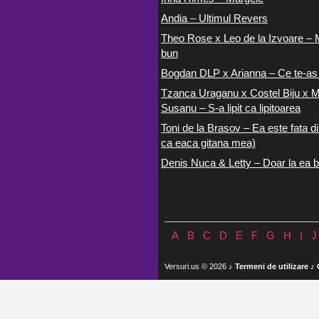
Andia – Ultimul Revers
Theo Rose x Leo de la Izvoare – 
bun
Bogdan DLP x Arianna – Ce te-as
Tzanca Uraganu x Costel Biju x M
Susanu – S-a lipit ca lipitoarea
Toni de la Brasov – Ea este fata di
ca eaca gitana mea)
Denis Nuca & Letty – Doar la ea b
A
B
C
D
E
F
G
H
I
J
Versuri.us © 2026 ♪
Termeni de utilizare
♪