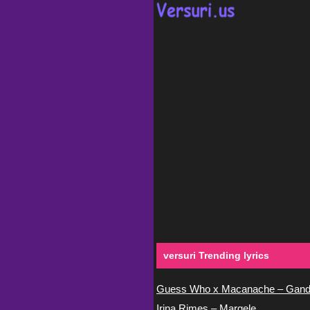
versuri Trending lyrics
Guess Who x Macanache – Gand
Irina Rimes – Margele