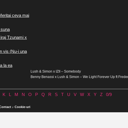
Meritai ceva mai
 suna
iraj Tzunami x
n vis (Nu-i una
a la ea
Lush & Simon x IZII – Somebody
Benny Benassi x Lush & Simon – We Light Forever Up ft Freder
K
L
M
N
O
P
Q
R
S
T
U
V
W
X
Y
Z
0/9
Contact
♪
Cookie-uri