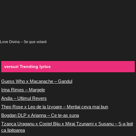
Love Divina – Se que volaré
versuri Trending lyrics
Guess Who x Macanache – Gandul
Irina Rimes – Margele
Andia – Ultimul Revers
Theo Rose x Leo de la Izvoare – Meritai ceva mai bun
Bogdan DLP x Arianna – Ce te-as suna
Tzanca Uraganu x Costel Biju x Miraj Tzunami x Susanu – S-a lipit
ca lipitoarea