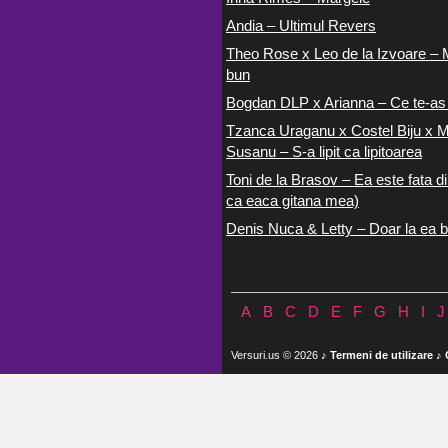
Andia – Ultimul Revers
Theo Rose x Leo de la Izvoare – 
bun
Bogdan DLP x Arianna – Ce te-as
Tzanca Uraganu x Costel Biju x M
Susanu – S-a lipit ca lipitoarea
Toni de la Brasov – Ea este fata di
ca eaca gitana mea)
Denis Nuca & Letty – Doar la ea b
A
B
C
D
E
F
G
H
I
J
Versuri.us © 2026 ♪
Termeni de utilizare
♪