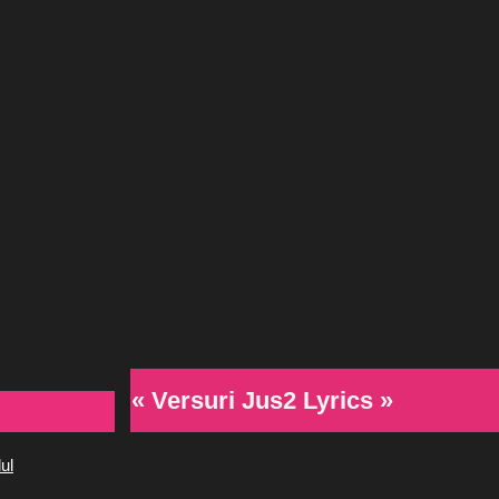
« Versuri Jus2 Lyrics »
ul