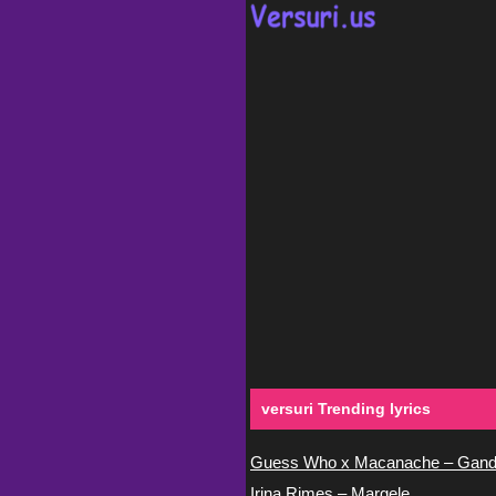
versuri Trending lyrics
Guess Who x Macanache – Gand
Irina Rimes – Margele