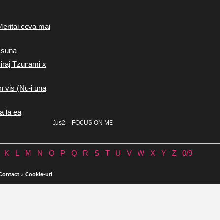
Meritai ceva mai
 suna
iraj Tzunami x
n vis (Nu-i una
a la ea
Jus2 – FOCUS ON ME
K
L
M
N
O
P
Q
R
S
T
U
V
W
X
Y
Z
0/9
Contact
♪
Cookie-uri