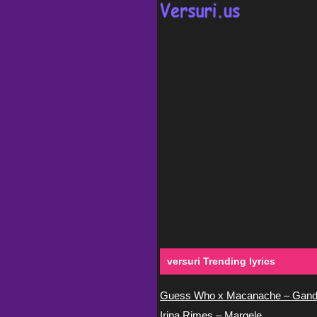
versuri Trending lyrics
Guess Who x Macanache – Gand
Irina Rimes – Margele