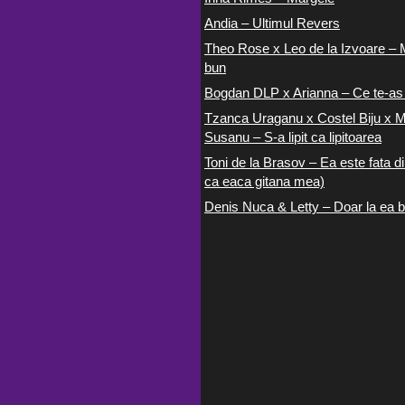
Andia – Ultimul Revers
Theo Rose x Leo de la Izvoare – 
bun
Bogdan DLP x Arianna – Ce te-as
Tzanca Uraganu x Costel Biju x M
Susanu – S-a lipit ca lipitoarea
Toni de la Brasov – Ea este fata di
ca eaca gitana mea)
Denis Nuca & Letty – Doar la ea b