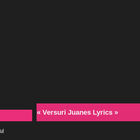
« Versuri Juanes Lyrics »
ul