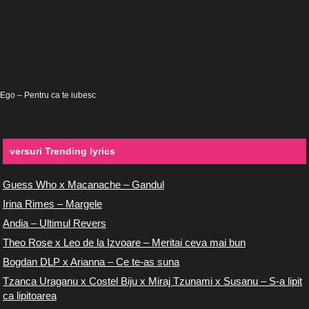
Ego – Pentru ca te iubesc
versuri Trending lyrics
Guess Who x Macanache – Gandul
Irina Rimes – Margele
Andia – Ultimul Revers
Theo Rose x Leo de la Izvoare – Meritai ceva mai bun
Bogdan DLP x Arianna – Ce te-as suna
Tzanca Uraganu x Costel Biju x Miraj Tzunami x Susanu – S-a lipit
ca lipitoarea