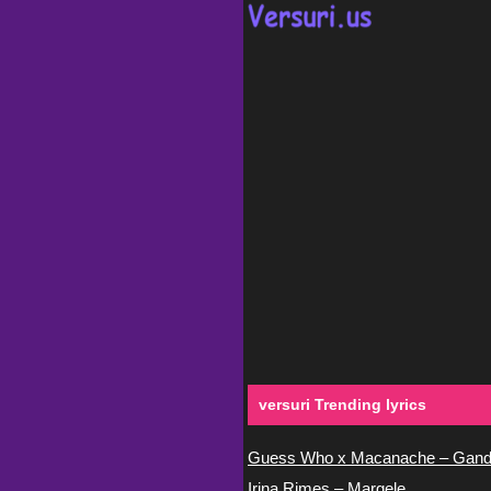
versuri Trending lyrics
Guess Who x Macanache – Gand
Irina Rimes – Margele