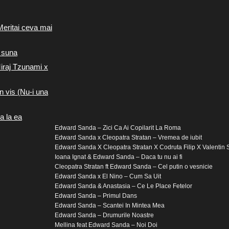
Meritai ceva mai
 suna
iraj Tzunami x
n vis (Nu-i una
a la ea
Edward Sanda – Zici Ca Ai Copilarit La Roma
Edward Sanda x Cleopatra Stratan – Vremea de iubit
Edward Sanda X Cleopatra Stratan X Codruta Filip X Valentin 
Ioana Ignat & Edward Sanda – Daca tu nu ai fi
Cleopatra Stratan ft Edward Sanda – Cel putin o vesnicie
Edward Sanda x El Nino – Cum Sa Uit
Edward Sanda & Anastasia – Ce Le Place Fetelor
Edward Sanda – Primul Dans
Edward Sanda – Scantei In Mintea Mea
Edward Sanda – Drumurile Noastre
Mellina feat Edward Sanda – Noi Doi