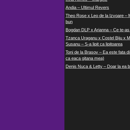
Andia – Ultimul Revers
Theo Rose x Leo de la Izvoare – 
bun
Bogdan DLP x Arianna – Ce te-as
Tzanca Uraganu x Costel Biju x M
Susanu – S-a lipit ca lipitoarea
Toni de la Brasov – Ea este fata di
ca eaca gitana mea)
Denis Nuca & Letty – Doar la ea b