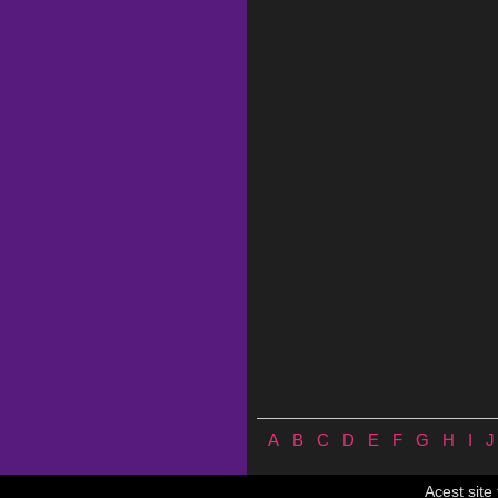
A
B
C
D
E
F
G
H
I
J
Versuri.us © 2026 ♪
Termeni de utilizare
♪
Acest site