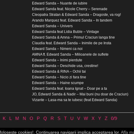
Edward Sanda – Nuante de iubire
Edward Sanda feat. Nicole Cherry – Serenade
Cleopatra Stratan & Edward Sanda – Dragoste, va rog!
Arando Marquez feat. Edward Sanda – In tandem
Edward Sanda – Univers
Edward Sanda feat Lidia Buble – Vintage
Edward Sanda & Amna – Primul Craciun langa tine
Claudia feat. Edward Sanda – Inimile de pe Insta
Edward Sanda – Nimeni ca noi
AMNA ft. Edward Sanda – Milioanele de suflete
Edward Sanda – Inimi pierdute
Edward Sanda – Deschide usa, crestine!
Edward Sanda & RINA – Ochii tai
Edward Sanda – Nicio zi fara tine
Edward Sanda – Haine scumpe
Edward Sanda feat. Ioana Ignat – Doar pe a ta
JO, Edward Sanda & Nadir – Mai buni (nu doar de Craciun)
Vizante – Lasa-ma sa te iubesc (feat Edward Sanda)
K
L
M
N
O
P
Q
R
S
T
U
V
W
X
Y
Z
0/9
Contact
♪
Cookie-uri
 foloseste cookies!. Continuarea navigarii implica acceptarea lor.
Afla m