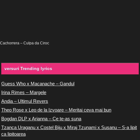
Cachorrera – Culpa da Ciroc
versuri Trending lyrics
Guess Who x Macanache – Gandul
Irina Rimes – Margele
Andia – Ultimul Revers
Theo Rose x Leo de la Izvoare – Meritai ceva mai bun
Bogdan DLP x Arianna – Ce te-as suna
Tzanca Uraganu x Costel Biju x Miraj Tzunami x Susanu – S-a lipit
ca lipitoarea