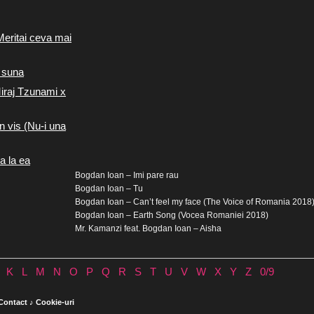
Meritai ceva mai
 suna
iraj Tzunami x
n vis (Nu-i una
a la ea
Bogdan Ioan – Imi pare rau
Bogdan Ioan – Tu
Bogdan Ioan – Can’t feel my face (The Voice of Romania 2018
Bogdan Ioan – Earth Song (Vocea Romaniei 2018)
Mr. Kamanzi feat. Bogdan Ioan – Aisha
K
L
M
N
O
P
Q
R
S
T
U
V
W
X
Y
Z
0/9
Contact
♪
Cookie-uri