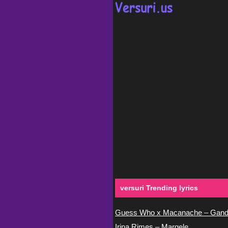
versuri Trending lyrics
Guess Who x Macanache – Gand
Irina Rimes – Margele