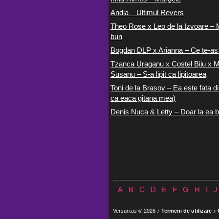
Andia – Ultimul Revers
Theo Rose x Leo de la Izvoare – 
bun
Bogdan DLP x Arianna – Ce te-as
Tzanca Uraganu x Costel Biju x M
Susanu – S-a lipit ca lipitoarea
Toni de la Brasov – Ea este fata di
ca eaca gitana mea)
Denis Nuca & Letty – Doar la ea b
A
B
C
D
E
F
G
H
I
J
Versuri.us © 2026 ♪
Termeni de utilizare
♪