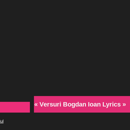
« Versuri Bogdan Ioan Lyrics »
ul