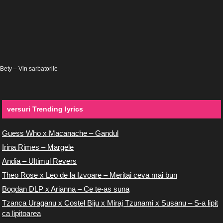
Bety – Vin sarbatorile
versuri Trending lyrics
Guess Who x Macanache – Gandul
Irina Rimes – Margele
Andia – Ultimul Revers
Theo Rose x Leo de la Izvoare – Meritai ceva mai bun
Bogdan DLP x Arianna – Ce te-as suna
Tzanca Uraganu x Costel Biju x Miraj Tzunami x Susanu – S-a lipit
ca lipitoarea