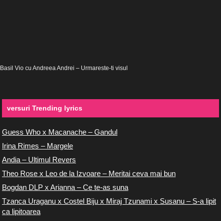
Basil Vio cu Andreea Andrei – Urmareste-ti visul
versuri Trending lyrics
Guess Who x Macanache – Gandul
Irina Rimes – Margele
Andia – Ultimul Revers
Theo Rose x Leo de la Izvoare – Meritai ceva mai bun
Bogdan DLP x Arianna – Ce te-as suna
Tzanca Uraganu x Costel Biju x Miraj Tzunami x Susanu – S-a lipit
ca lipitoarea