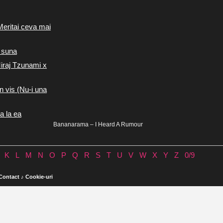
Meritai ceva mai
 suna
iraj Tzunami x
n vis (Nu-i una
a la ea
Bananarama – I Heard A Rumour
K
L
M
N
O
P
Q
R
S
T
U
V
W
X
Y
Z
0/9
Contact
♪
Cookie-uri