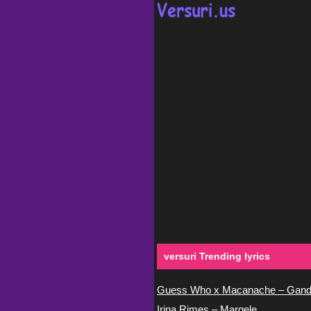
versuri Trending lyrics
Guess Who x Macanache – Gand
Irina Rimes – Margele