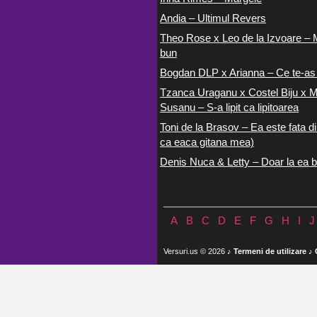
Andia – Ultimul Revers
Theo Rose x Leo de la Izvoare – 
bun
Bogdan DLP x Arianna – Ce te-as
Tzanca Uraganu x Costel Biju x M
Susanu – S-a lipit ca lipitoarea
Toni de la Brasov – Ea este fata di
ca eaca gitana mea)
Denis Nuca & Letty – Doar la ea b
A
B
C
D
E
F
G
H
I
J
Versuri.us © 2026 ♪
Termeni de utilizare
♪