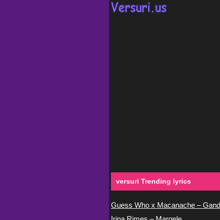
versuri Trending lyrics
Guess Who x Macanache – Gand
Irina Rimes – Margele