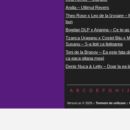
Andia – Ultimul Revers
Theo Rose x Leo de la Izvoare – 
bun
Bogdan DLP x Arianna – Ce te-as
Tzanca Uraganu x Costel Biju x M
Susanu – S-a lipit ca lipitoarea
Toni de la Brasov – Ea este fata di
ca eaca gitana mea)
Denis Nuca & Letty – Doar la ea b
A
B
C
D
E
F
G
H
I
J
Versuri.us © 2026 ♪
Termeni de utilizare
♪