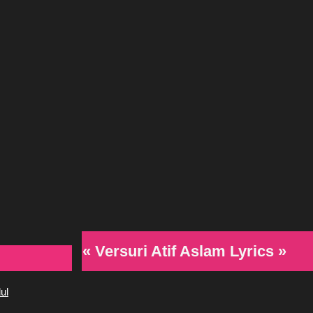
« Versuri Atif Aslam Lyrics »
ul