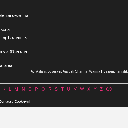
Meritai ceva mai
 suna
iraj Tzunami x
n vis (Nu-i una
a la ea
Atif Aslam, Loveratri, Aayush Sharma, Warina Hussain, Tanish
K
L
M
N
O
P
Q
R
S
T
U
V
W
X
Y
Z
0/9
Contact
♪
Cookie-uri