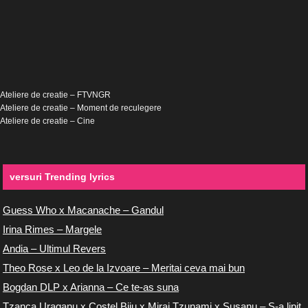
Ateliere de creatie – FTVNGR
Ateliere de creatie – Moment de reculegere
Ateliere de creatie – Cine
versuri Trending lyrics
Guess Who x Macanache – Gandul
Irina Rimes – Margele
Andia – Ultimul Revers
Theo Rose x Leo de la Izvoare – Meritai ceva mai bun
Bogdan DLP x Arianna – Ce te-as suna
Tzanca Uraganu x Costel Biju x Miraj Tzunami x Susanu – S-a lipit