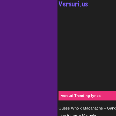
versuri Trending lyrics
Guess Who x Macanache – Gand
Irina Rimes – Margele