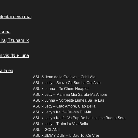
Meritai ceva mai
 suna
iraj Tzunami x
n vis (Nu-i una
a la ea
ASU & Jean de la Craiova – Ochii Aia
ASU x Letty – Scuze Ca Sun La Ora Asta
ASU x Lunna – Te Chem Noaptea
ASU x Letty – Mamma Mia Saruta-Ma Amore
ASU x Lunna – Vorbeste Lumea Sa Te Las
ASU x Letty – Ciao Amore, Ciao Bella
ASU x Letty x Kalif – Du-Ma Du-Ma
ASU x Letty x Kalif – Va Pup De La Inaltime Buona Sera
ASU x Letty – Traim La Vita Bella
ASU – GOLANII
ASU x JIMMY DUB – Iti Dau Tot Ce Vrei