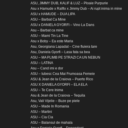
ASU, JIMMY DUB, KALIF & LUZ – Ploaie Purpurie
Asu x Hamude x Ralflo x Jimmy Dub – Ai rupt inima in mine
ASU x HAMUDE – DUA LIPA
ASU – Barbat Ca Mine
ASU x DANIELA GYORFI – Vino La Dans
Asu – Barbat ca mine
ASU – Mami Tin La Tine
Asu x Boby – Ea este Maria
Asu, Georgiana Lapadat – Cine fluiera tare
Asu, Daniela Gyorfi – Lasa fata sa bea
ASU – MA PLIMB PE STRAZI CA UN NEBUN
ASU – LATINA
Asu – Cand imi e dor
ASU – Iubesc Cea Mai Frumoasa Femeie
ASU & Jean de la Craiova – Puerto Rico
ASU X DANIELA GYORFI – ELA ELA
ASU – Te Cere Inima
Asu & Jean de la Craiova – Tequila
Asu, Vali Vijelie – Buze pe piele
ASU – Made In Romania
ASU – Martini
ASU – Cia Cia
ASU – Balansul de mahala