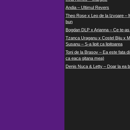
Andia – Ultimul Revers
Theo Rose x Leo de la Izvoare – 
bun
Bogdan DLP x Arianna – Ce te-as
Tzanca Uraganu x Costel Biju x M
Susanu – S-a lipit ca lipitoarea
Toni de la Brasov – Ea este fata di
ca eaca gitana mea)
Denis Nuca & Letty – Doar la ea b