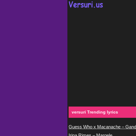
versuri Trending lyrics
Guess Who x Macanache – Gand
Irina Rimes – Margele