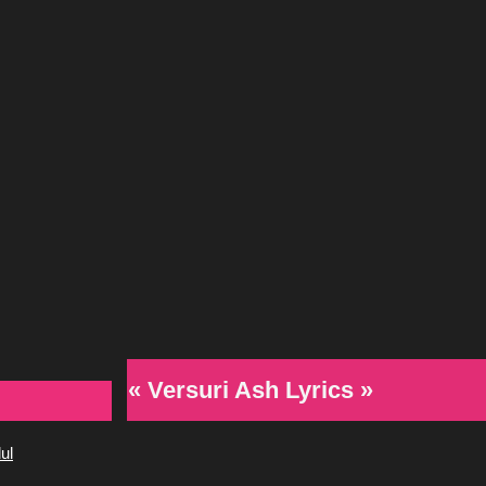
« Versuri Ash Lyrics »
ul