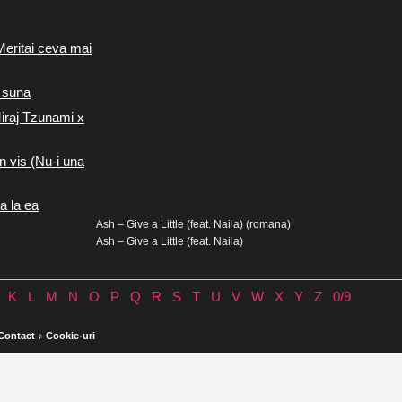
Meritai ceva mai
 suna
iraj Tzunami x
n vis (Nu-i una
a la ea
Ash – Give a Little (feat. Naila) (romana)
Ash – Give a Little (feat. Naila)
K
L
M
N
O
P
Q
R
S
T
U
V
W
X
Y
Z
0/9
Contact
♪
Cookie-uri