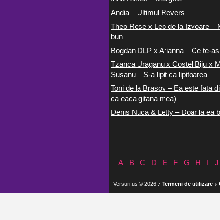
Andia – Ultimul Revers
Theo Rose x Leo de la Izvoare – 
bun
Bogdan DLP x Arianna – Ce te-as
Tzanca Uraganu x Costel Biju x M
Susanu – S-a lipit ca lipitoarea
Toni de la Brasov – Ea este fata di
ca eaca gitana mea)
Denis Nuca & Letty – Doar la ea b
A
B
C
D
E
F
G
H
I
J
Versuri.us © 2026 ♪
Termeni de utilizare
♪