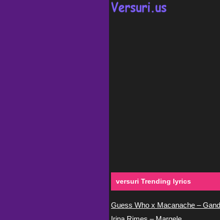
versuri Trending lyrics
Guess Who x Macanache – Gand
Irina Rimes – Margele