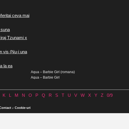
Meritai ceva mai
 suna
iraj Tzunami x
n vis (Nu-i una
a la ea
Aqua – Barbie Girl (romana)
Aqua – Barbie Girl
K
L
M
N
O
P
Q
R
S
T
U
V
W
X
Y
Z
0/9
Contact
♪
Cookie-uri