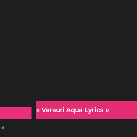
« Versuri Aqua Lyrics »
ul