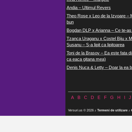
Andia – Ultimul Revers
Theo Rose x Leo de la Izvoare – 
bun
Bogdan DLP x Arianna – Ce te-as
Tzanca Uraganu x Costel Biju x M
Susanu – S-a lipit ca lipitoarea
Toni de la Brasov – Ea este fata di
ca eaca gitana mea)
Denis Nuca & Letty – Doar la ea b
A
B
C
D
E
F
G
H
I
J
Versuri.us © 2026 ♪
Termeni de utilizare
♪