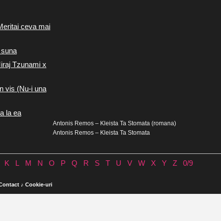
Meritai ceva mai
 suna
iraj Tzunami x
n vis (Nu-i una
a la ea
Antonis Remos – Kleista Ta Stomata (romana)
Antonis Remos – Kleista Ta Stomata
K
L
M
N
O
P
Q
R
S
T
U
V
W
X
Y
Z
0/9
Contact
♪
Cookie-uri