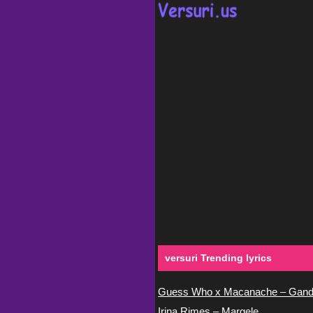
versuri Trending lyrics
Guess Who x Macanache – Gand
Irina Rimes – Margele