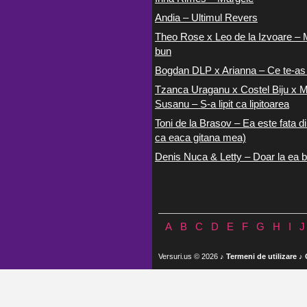
Andia – Ultimul Revers
Theo Rose x Leo de la Izvoare – 
bun
Bogdan DLP x Arianna – Ce te-as
Tzanca Uraganu x Costel Biju x M
Susanu – S-a lipit ca lipitoarea
Toni de la Brasov – Ea este fata di
ca eaca gitana mea)
Denis Nuca & Letty – Doar la ea b
A
B
C
D
E
F
G
H
I
J
Versuri.us © 2026 ♪
Termeni de utilizare
♪