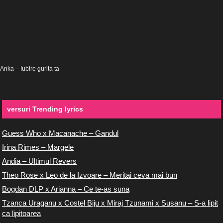
Anka – Iubire gurita ta
versuri Trending lyrics
Guess Who x Macanache – Gandul
Irina Rimes – Margele
Andia – Ultimul Revers
Theo Rose x Leo de la Izvoare – Meritai ceva mai bun
Bogdan DLP x Arianna – Ce te-as suna
Tzanca Uraganu x Costel Biju x Miraj Tzunami x Susanu – S-a lipit
ca lipitoarea