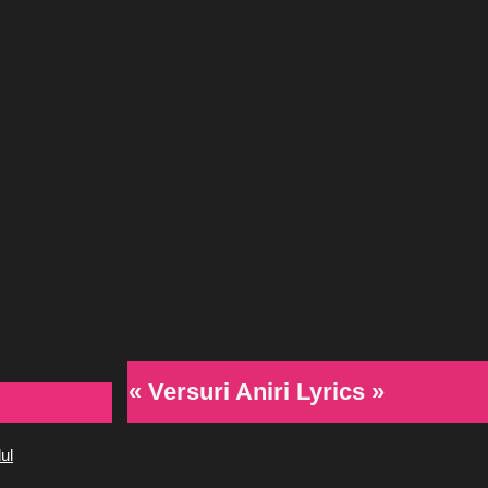
« Versuri Aniri Lyrics »
ul