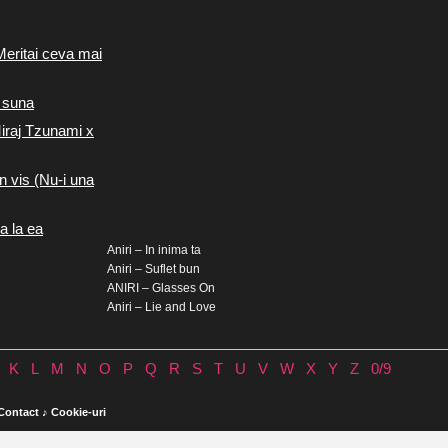
Meritai ceva mai
 suna
iraj Tzunami x
n vis (Nu-i una
a la ea
Aniri – In inima ta
Aniri – Suflet bun
ANIRI – Glasses On
Aniri – Lie and Love
K
L
M
N
O
P
Q
R
S
T
U
V
W
X
Y
Z
0/9
Contact
♪
Cookie-uri