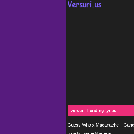
versuri Trending lyrics
Guess Who x Macanache – Gand
Irina Rimes – Margele