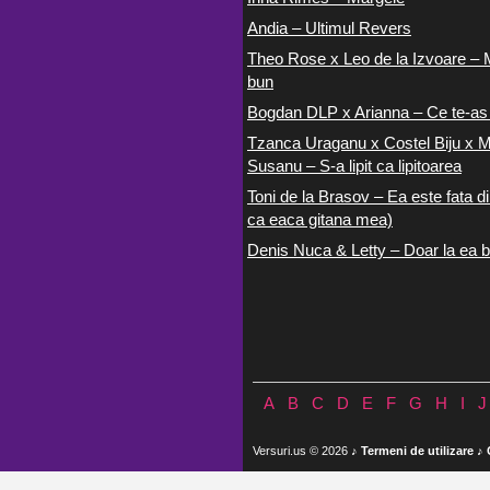
Andia – Ultimul Revers
Theo Rose x Leo de la Izvoare – 
bun
Bogdan DLP x Arianna – Ce te-as
Tzanca Uraganu x Costel Biju x M
Susanu – S-a lipit ca lipitoarea
Toni de la Brasov – Ea este fata di
ca eaca gitana mea)
Denis Nuca & Letty – Doar la ea b
A
B
C
D
E
F
G
H
I
J
Versuri.us © 2026 ♪
Termeni de utilizare
♪