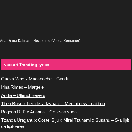
Ana Diana Kalmar – Next to me (Vocea Romaniei)
versuri Trending lyrics
Guess Who x Macanache – Gandul
Irina Rimes – Margele
Andia – Ultimul Revers
Theo Rose x Leo de la Izvoare – Meritai ceva mai bun
Bogdan DLP x Arianna – Ce te-as suna
Tzanca Uraganu x Costel Biju x Miraj Tzunami x Susanu – S-a lipit
ca lipitoarea