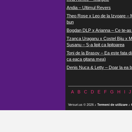
Andia – Ultimul Revers
Theo Rose x Leo de la Izvoare – 
bun
Bogdan DLP x Arianna – Ce te-as
Tzanca Uraganu x Costel Biju x M
Susanu – S-a lipit ca lipitoarea
Toni de la Brasov – Ea este fata di
ca eaca gitana mea)
Denis Nuca & Letty – Doar la ea b
A
B
C
D
E
F
G
H
I
J
Versuri.us © 2026 ♪
Termeni de utilizare
♪