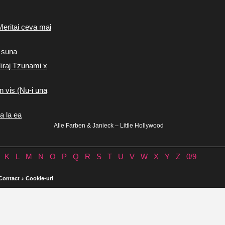
Meritai ceva mai
 suna
iraj Tzunami x
n vis (Nu-i una
a la ea
Alle Farben & Janieck – Little Hollywood
K
L
M
N
O
P
Q
R
S
T
U
V
W
X
Y
Z
0/9
Contact
♪
Cookie-uri