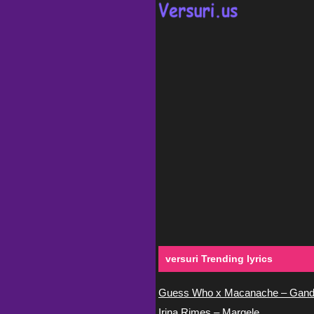
versuri Trending lyrics
Guess Who x Macanache – Gand
Irina Rimes – Margele