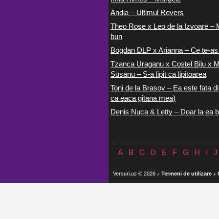
Andia – Ultimul Revers
Theo Rose x Leo de la Izvoare – 
bun
Bogdan DLP x Arianna – Ce te-as
Tzanca Uraganu x Costel Biju x M
Susanu – S-a lipit ca lipitoarea
Toni de la Brasov – Ea este fata di
ca eaca gitana mea)
Denis Nuca & Letty – Doar la ea b
A
B
C
D
E
F
G
H
I
J
Versuri.us © 2026 ♪
Termeni de utilizare
♪