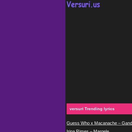
versuri Trending lyrics
Guess Who x Macanache – Gand
Irina Rimes – Margele