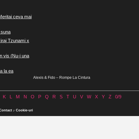
Meritai ceva mai
 suna
iraj Tzunami x
n vis (Nu-i una
a la ea
Alexis & Fido – Rompe La Cintura
K
L
M
N
O
P
Q
R
S
T
U
V
W
X
Y
Z
0/9
Contact
♪
Cookie-uri