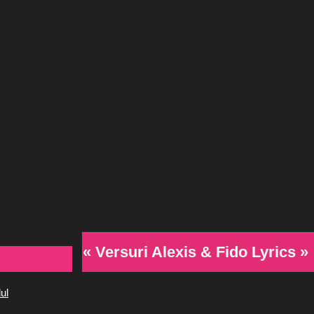
« Versuri Alexis & Fido Lyrics »
ul