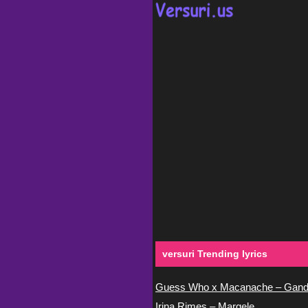
versuri Trending lyrics
Guess Who x Macanache – Gand
Irina Rimes – Margele