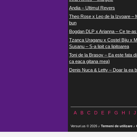
Andia – Ultimul Revers
Theo Rose x Leo de la Izvoare – 
bun
Bogdan DLP x Arianna – Ce te-as
Tzanca Uraganu x Costel Biju x M
Susanu – S-a lipit ca lipitoarea
Toni de la Brasov – Ea este fata di
ca eaca gitana mea)
Denis Nuca & Letty – Doar la ea b
A
B
C
D
E
F
G
H
I
J
Versuri.us © 2026 ♪
Termeni de utilizare
♪