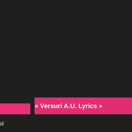
« Versuri A.U. Lyrics »
ul