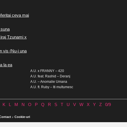
Meritai ceva mai
 suna
iraj Tzunami x
n vis (Nu-i una
a la ea
A.U. x FRANNY – 420
A.U. feat. Rashid – Deranj
A.U. – Anomalie Umana
A.U. ft. Ruby – Iti multumesc
K
L
M
N
O
P
Q
R
S
T
U
V
W
X
Y
Z
0/9
Contact
♪
Cookie-uri