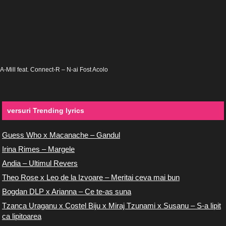
A-Mill feat. Connect-R – N-ai Fost Acolo
versuri Trending lyrics
Guess Who x Macanache – Gandul
Irina Rimes – Margele
Andia – Ultimul Revers
Theo Rose x Leo de la Izvoare – Meritai ceva mai bun
Bogdan DLP x Arianna – Ce te-as suna
Tzanca Uraganu x Costel Biju x Miraj Tzunami x Susanu – S-a lipit
ca lipitoarea