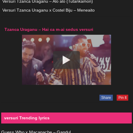
Versuri Tzanca Uraganu – Alo alo (Tutankamon)
Versuri Tzanca Uraganu x Costel Biju – Meneaito
Tzanca Uraganu – Hai ca m-ai sedus versuri
Share
Pin It
versuri Trending lyrics
Guess Who x Macanache – Gandul