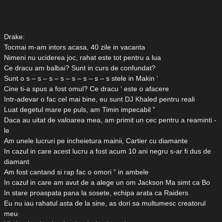
Drake:
Tocmai m-am intors acasa, 40 zile in vacanta
Nimeni nu uciderea joc, rahat este tot pentru a lua
Ce dracu am balbai? Sunt in curs de confundat?
Sunt o s – s – s – s – s – s – s – s stele in Makin ‘
Cine ti-a spus a fost omul? Ce dracu ‘ este o afacere
Intr-adevar o fac cel mai bine, eu sunt DJ Khaled pentru reali
Luat degetul mare pe puls, am Timin impecabil ”
Daca au uitat de valoarea mea, am primit un cec pentru a reaminti -
le
Am unele lucruri pe incheietura mainii, Cartier cu diamante
In cazul in care acest lucru a fost acum 10 ani negru s-ar fi dus de
diamant
Am fost cantand si rap fac o omori ” in ambele
In cazul in care am avut de a alege un om Jackson Ma simt ca Bo
In stare proaspata pana la sosete, echipa arata ca Raiders
Eu nu iau rahatul asta de la sine, as dori sa multumesc creatorul
meu