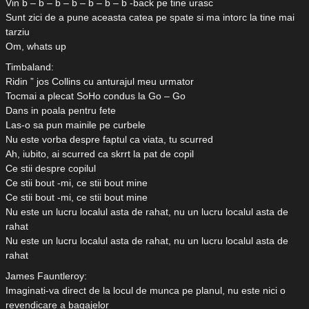
Vin b – b – b – b – b – b – b -back pe tine urasc
Sunt zici de a pune aceasta catea pe spate si ma intorc la tine mai
tarziu
Om, whats up
Timbaland:
Ridin ” jos Collins cu anturajul meu urmator
Tocmai a plecat SoHo condus la Go – Go
Dans in poala pentru fete
Las-o sa pun mainile pe curbele
Nu este vorba despre faptul ca viata, tu scurred
Ah, iubito, ai scurred ca skrrt la pat de copil
Ce stii despre copilul
Ce stii bout -mi, ce stii bout mine
Ce stii bout -mi, ce stii bout mine
Nu este un lucru localul asta de rahat, nu un lucru localul asta de
rahat
Nu este un lucru localul asta de rahat, nu un lucru localul asta de
rahat
James Fauntleroy:
Imaginati-va direct de la locul de munca pe planul, nu este nici o
revendicare a bagajelor