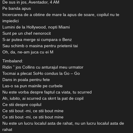
De sus in jos, Aventador, 4 AM
Pe banda apus
Incercarea de a obtine de mare la apus de soare, copilul nu te
impiedici
Lumini de la Hollywood, nopti Miami
Sunt pe un chef nenorocit
S-ar putea merge si cumpara o Benz
Sau schimb o masina pentru prietenii tai
Oh, da, ne-am juca cu ei M
Timbaland:
Ridin ” jos Collins cu anturajul meu urmator
Tocmai a plecat SoHo condus la Go – Go
Dans in poala pentru fete
Las-o sa pun mainile pe curbele
Nu este vorba despre faptul ca viata, tu scurred
Ah, iubito, ai scurred ca skrrt la pat de copil
Ce stii despre copilul
Ce stii bout -mi, ce stii bout mine
Ce stii bout -mi, ce stii bout mine
Nu este un lucru localul asta de rahat, nu un lucru localul asta de
rahat