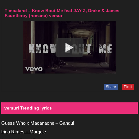
Timbaland – Know Bout Me feat JAY Z, Drake & James
Fauntleroy (romana) versuri
Share
Pin It
versuri Trending lyrics
Guess Who x Macanache – Gandul
Irina Rimes – Margele