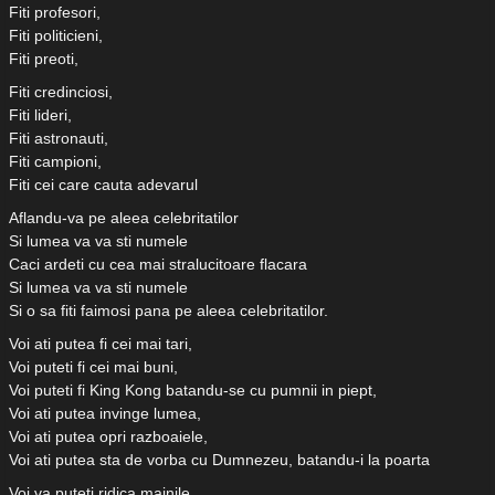
Fiti profesori,
Fiti politicieni,
Fiti preoti,
Fiti credinciosi,
Fiti lideri,
Fiti astronauti,
Fiti campioni,
Fiti cei care cauta adevarul
Aflandu-va pe aleea celebritatilor
Si lumea va va sti numele
Caci ardeti cu cea mai stralucitoare flacara
Si lumea va va sti numele
Si o sa fiti faimosi pana pe aleea celebritatilor.
Voi ati putea fi cei mai tari,
Voi puteti fi cei mai buni,
Voi puteti fi King Kong batandu-se cu pumnii in piept,
Voi ati putea invinge lumea,
Voi ati putea opri razboaiele,
Voi ati putea sta de vorba cu Dumnezeu, batandu-i la poarta
Voi va puteti ridica mainile,