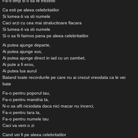
Fa-ti timp si o sa te trezesti
Ca esti pe aleea celebritatilor
Si lumea-ti va sti numele
Caci arzi cu cea mai stralucitoare flacara
Si lumea-ti va sti numele
Si o sa fii faimos pana pe aleea celebritatilor.
Ai putea ajunge departe,
Ai putea ajunge sus,
Ai putea ajunge direct in iad cu un zambet,
Ai pute a fi erou,
Ai putea lua aurul
Batand toate recordurile pe care nu ai crezut vreodata ca le vei
bate
Fa-o pentru poporul tau,
Fa-o pentru mandria ta,
N-o sa afli niciodata daca nici macar nu incerci,
Fa-o pentru tara ta,
Fa-o pentru numele tau
Caci va veni o zi
Cand vei fi pe aleea celebritatilor