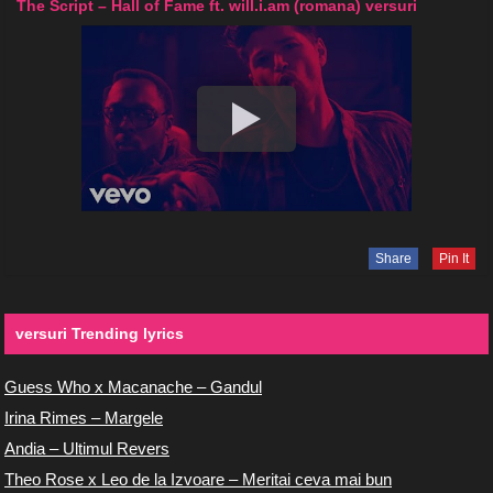
The Script – Hall of Fame ft. will.i.am (romana) versuri
Share
Pin It
versuri Trending lyrics
Guess Who x Macanache – Gandul
Irina Rimes – Margele
Andia – Ultimul Revers
Theo Rose x Leo de la Izvoare – Meritai ceva mai bun