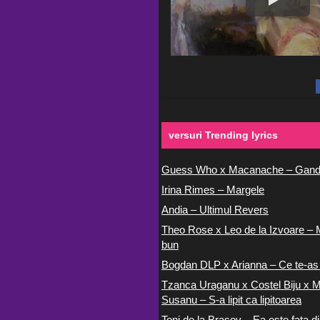
versuri Trending lyrics
Guess Who x Macanache – Gand
Irina Rimes – Margele
Andia – Ultimul Revers
Theo Rose x Leo de la Izvoare – 
bun
Bogdan DLP x Arianna – Ce te-as
Tzanca Uraganu x Costel Biju x M
Susanu – S-a lipit ca lipitoarea
Toni de la Brasov – Ea este fata di