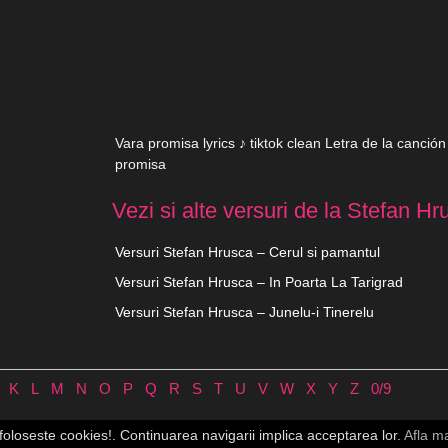
Vara promisa lyrics ♪ tiktok clean Letra de la canció
promisa
Vezi si alte versuri de la Stefan Hr
Versuri Stefan Hrusca – Cerul si pamantul
Versuri Stefan Hrusca – In Poarta La Tarigrad
Versuri Stefan Hrusca – Junelu-i Tinerelu
K
L
M
N
O
P
Q
R
S
T
U
V
W
X
Y
Z
0/9
Contact
♪
Cookie-uri
 foloseste cookies!. Continuarea navigarii implica acceptarea lor.
Afla m