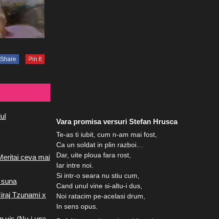
Share
Pin It
ul
Vara promisa versuri Stefan Hrusca
Te-as ti iubit, cum n-am mai fost,
Ca un soldat in plin razboi…
Dar, uite ploua fara rost,
Meritai ceva mai
Iar intre noi.
Si intr-o seara nu stiu cum,
 suna
Cand unul vine si-altu-i dus,
iraj Tzunami x
Noi ratacim pe-acelasi drum,
In sens opus.
n vis (Nu-i una