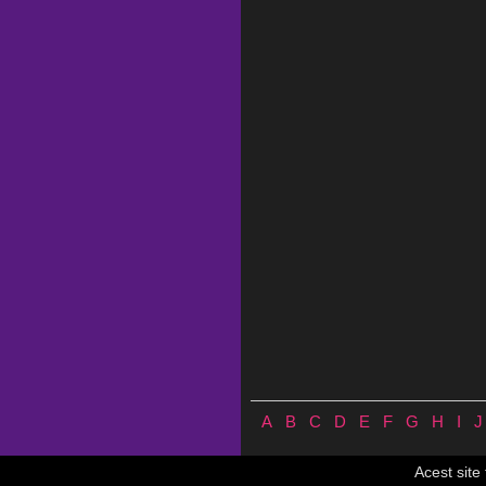
A
B
C
D
E
F
G
H
I
J
Versuri.us © 2026 ♪
Termeni de utilizare
♪
Acest site