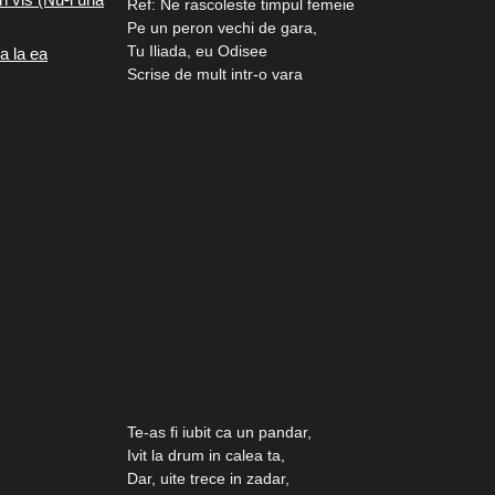
Ref: Ne rascoleste timpul femeie
Pe un peron vechi de gara,
Tu Iliada, eu Odisee
a la ea
Scrise de mult intr-o vara
Te-as fi iubit ca un pandar,
Ivit la drum in calea ta,
Dar, uite trece in zadar,