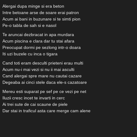
Alergai dupa minge si era beton
Intre betoane arse de soare erai patron
Acum ai bani in buzunare si te simti pion
Pe-o tabla de sah si e nasol
Te aruncai dezbracat in apa murdara
Acum piscina e clara dar tu stai afara
Preocupat dormi pe sezlong intr-o doara
Iti uzi buzele cu inca o tigara
Cand toti eram desculti prieteni erau multi
Acum nu-i mai vezi si nu ii mai asculti
Cand alergai spre mare nu cautai cazare
Degeaba ai cinci stele daca ele-s cazatoare
Mereu esti suparat pe sef pe ce vezi pe net
Iluzii cresc incet te invarti in cerc
Ai trei sute de cai scaune de piele
Dar stai in traficul asta care merge cam alene