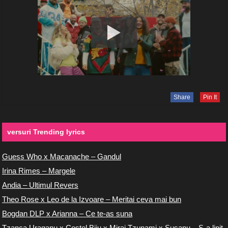
Share
Pin It
versuri Trending lyrics
Guess Who x Macanache – Gandul
Irina Rimes – Margele
Andia – Ultimul Revers
Theo Rose x Leo de la Izvoare – Meritai ceva mai bun
Bogdan DLP x Arianna – Ce te-as suna
Tzanca Uraganu x Costel Biju x Miraj Tzunami x Susanu – S-a lipit