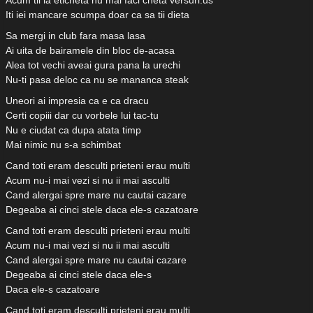
Acum tii la eticheta nu mai faci cheta versuri.us
Iti iei mancare scumpa doar ca sa tii dieta
Sa mergi in club fara masa lasa
Ai uita de bairamele din bloc de-acasa
Alea tot vechi aveai gura pana la urechi
Nu-ti pasa deloc ca nu se mananca steak
Uneori ai impresia ca e ca dracu
Certi copiii dar cu vorbele lui tac-tu
Nu e ciudat ca dupa atata timp
Mai nimic nu s-a schimbat
Cand toti eram desculti prieteni erau multi
Acum nu-i mai vezi si nu ii mai asculti
Cand alergai spre mare nu cautai cazare
Degeaba ai cinci stele daca ele-s cazatoare
Cand toti eram desculti prieteni erau multi
Acum nu-i mai vezi si nu ii mai asculti
Cand alergai spre mare nu cautai cazare
Degeaba ai cinci stele daca ele-s
Daca ele-s cazatoare
Cand toti eram desculti prieteni erau multi