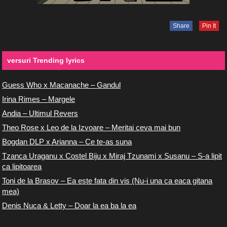
Share
Pin It
versuri Trending lyrics
Guess Who x Macanache – Gandul
Irina Rimes – Margele
Andia – Ultimul Revers
Theo Rose x Leo de la Izvoare – Meritai ceva mai bun
Bogdan DLP x Arianna – Ce te-as suna
Tzanca Uraganu x Costel Biju x Miraj Tzunami x Susanu – S-a lipit
ca lipitoarea
Toni de la Brasov – Ea este fata din vis (Nu-i una ca eaca gitana
mea)
Denis Nuca & Letty – Doar la ea ba la ea