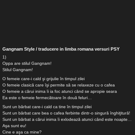
Gangnam Style / traducere in limba romana versuri PSY
1)
Oppa are stilul Gangnam!
Stilul Gangnam!
O femeie care-i cald şi grijulie în timpul zilei
O femeie clasică care îşi permite să se relaxeze cu o cafea
O femeie a cărui inima îi ia foc atunci când se apropie seara
Ea este o femeie fermecătoare în două feluri…
Sunt un bărbat care-i cald ca tine în timpul zilei
Sunt un bărbat care bea o cafea ferbinte dintr-o singură înghiţitură!
Sunt un bărbat a cărui inima îi exlodează atunci când este noapte…
Aşa sunt eu!
Cine e aşa ca mine?