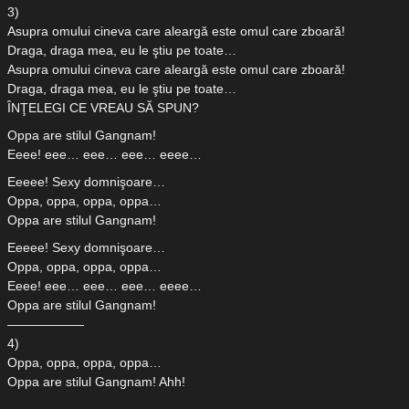
3)
Asupra omului cineva care aleargă este omul care zboară!
Draga, draga mea, eu le ştiu pe toate…
Asupra omului cineva care aleargă este omul care zboară!
Draga, draga mea, eu le ştiu pe toate…
ÎNŢELEGI CE VREAU SĂ SPUN?
Oppa are stilul Gangnam!
Eeee! eee… eee… eee… eeee…
Eeeee! Sexy domnişoare…
Oppa, oppa, oppa, oppa…
Oppa are stilul Gangnam!
Eeeee! Sexy domnişoare…
Oppa, oppa, oppa, oppa…
Eeee! eee… eee… eee… eeee…
Oppa are stilul Gangnam!
——————
4)
Oppa, oppa, oppa, oppa…
Oppa are stilul Gangnam! Ahh!