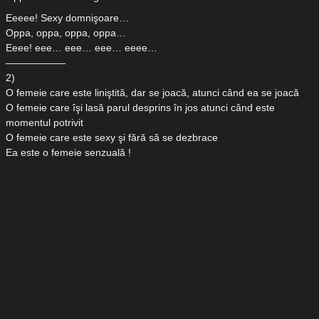
Eeeee! Sexy domnişoare…
Oppa, oppa, oppa, oppa…
Eeee! eee… eee… eee… eeee…
——————
2)
O femeie care este liniştită, dar se joacă, atunci când ea se joacă
O femeie care îşi lasă parul desprins în jos atunci când este
momentul potrivit
O femeie care este sexy şi fără să se dezbrace
Ea este o femeie senzuală !