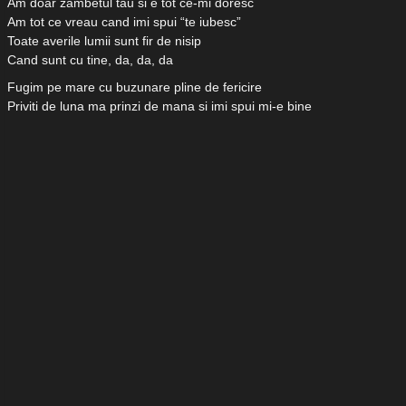
Am doar zambetul tau si e tot ce-mi doresc
Am tot ce vreau cand imi spui “te iubesc”
Toate averile lumii sunt fir de nisip
Cand sunt cu tine, da, da, da
Fugim pe mare cu buzunare pline de fericire
Priviti de luna ma prinzi de mana si imi spui mi-e bine