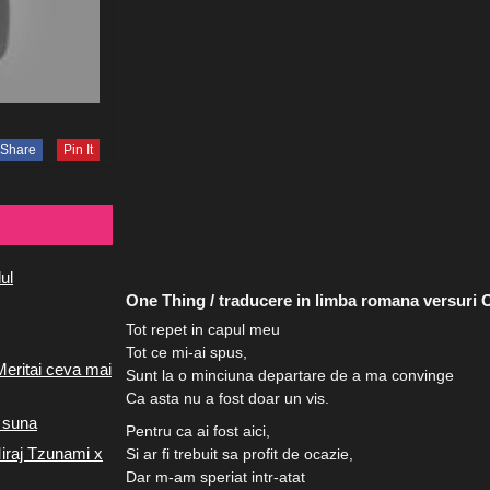
Share
Pin It
ul
One Thing / traducere in limba romana versuri 
Tot repet in capul meu
Tot ce mi-ai spus,
Meritai ceva mai
Sunt la o minciuna departare de a ma convinge
Ca asta nu a fost doar un vis.
 suna
Pentru ca ai fost aici,
iraj Tzunami x
Si ar fi trebuit sa profit de ocazie,
Dar m-am speriat intr-atat