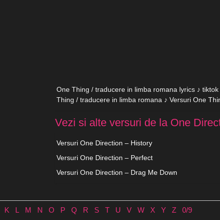
One Thing / traducere in limba romana lyrics ♪ tikto
Thing / traducere in limba romana ♪ Versuri One Thi
Vezi si alte versuri de la One Direc
Versuri One Direction – History
Versuri One Direction – Perfect
Versuri One Direction – Drag Me Down
K
L
M
N
O
P
Q
R
S
T
U
V
W
X
Y
Z
0/9