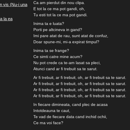
Ca am pierdut din nou clipa.
n vis (Nu-i una
E tot la ce ma pot gandi, oh,
Tu esti tot la ce ma pot gandi.
a la ea
Inima ta e luata?
Porti pe altcineva in gand?
Imi pare atat de rau, sunt atat de confuz,
Doar spune-mi, mi-a expirat timpul?
Inima ta se frange?
Ce simti catre mine acum?
Nu pot crede ca te-am lasat sa pleci,
Atunci cand ar fi trebuit sa te sarut.
Ar fi trebuit, ar fi trebuit, oh, ar fi trebuit sa te sarut.
Ar fi trebuit, ar fi trebuit, oh, ar fi trebuit sa te sarut.
Ar fi trebuit, ar fi trebuit, oh, ar fi trebuit sa te sarut.
Ar fi trebuit, ar fi trebuit, oh, ar fi trebuit sa te sarut.
In fiecare dimineata, cand plec de acasa
Intotdeauna te caut,
Te vad de fiecare data cand inchid ochii,
Ce ma voi face?