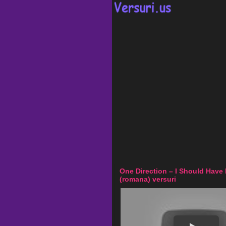
One Direction – I Should Have
(romana) versuri