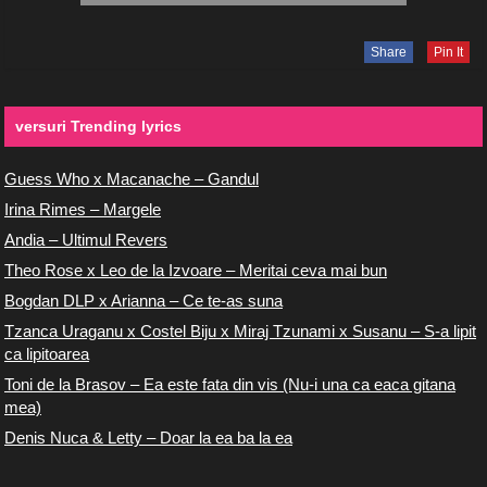
Share
Pin It
versuri Trending lyrics
Guess Who x Macanache – Gandul
Irina Rimes – Margele
Andia – Ultimul Revers
Theo Rose x Leo de la Izvoare – Meritai ceva mai bun
Bogdan DLP x Arianna – Ce te-as suna
Tzanca Uraganu x Costel Biju x Miraj Tzunami x Susanu – S-a lipit
ca lipitoarea
Toni de la Brasov – Ea este fata din vis (Nu-i una ca eaca gitana
mea)
Denis Nuca & Letty – Doar la ea ba la ea