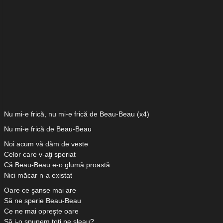
Nu mi-e frică, nu mi-e frică de Beau-Beau (x4)
Nu mi-e frică de Beau-Beau
Noi acum vă dăm de veste
Celor care v-aţi speriat
Că Beau-Beau e-o glumă proastă
Nici măcar n-a existat
Oare ce şanse mai are
Să ne sperie Beau-Beau
Ce ne mai opreşte oare
Să i-o spunem toţi pe şleau?