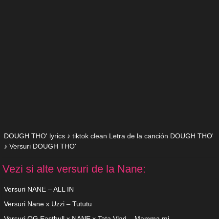
DOUGH THO' lyrics ♪ tiktok clean Letra de la canción DOUGH THO'
♪ Versuri DOUGH THO'
Vezi si alte versuri de la Nane:
Versuri NANE – ALL IN
Versuri Nane x Uzzi – Tututu
Versuri OG Eastbull x NANE x Tata Vlad – Mamma mi