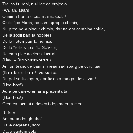
Tre’ sa fiu real, nu-i loc de vrajeala
(Ah, ah, aaah!)
O inima franta e cea mai nasoala!
Chillin’ pe Maria, ne cam apropie chimia,
Nu prea ne-a placut chimia, dar ne-am combina chiria,
De la zodii pan’ la hobbies,
De la hateri pan’ la homies,
De la “rollies” pan’ la SUV-uri,
Ne cam plac aceleasi lucruri.
(Hey! – Brrrr-brrrrr-brrrrr!)
Am un teanc de bani si vreau sa-l sparg pe curu’ tau!
(Brrrr-brrrrr-brrrrr!) versuri.us
Nu pot sa ti-o spun, dar fix asta ma gandesc, zau!
(Hoo-hoo!)
Aura pe care-o emana prezenta ta,
(Hoo-hoo!)
Cred ca tocmai a devenit dependenta mea!
Refren:
Am atata dough, tho’,
Da’ e degeaba, soro’
Daca suntem solo,