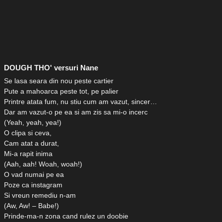
DOUGH THO' versuri Nane
Se lasa seara din nou peste cartier
Pute a mahoarca peste tot, pe palier
Printre atata fum, nu stiu cum am vazut, sincer…
Dar am vazut-o pe ea si am zis sa mi-o incerc
(Yeah, yeah, yea!)
O clipa si ceva,
Cam atat a durat,
Mi-a rapit inima
(Aah, aah! Woah, woah!)
O vad numai pe ea
Poze ca instagram
Si vreun remediu n-am
(Aw, Aw! – Babe!)
Prinde-ma-n zona cand rulez un doobie