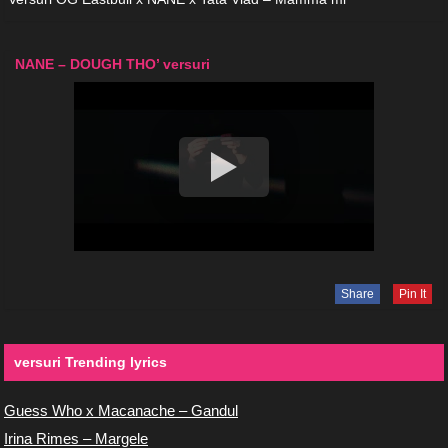
NANE – DOUGH THO’ versuri
Share
Pin It
versuri Trending lyrics
Guess Who x Macanache – Gandul
Irina Rimes – Margele