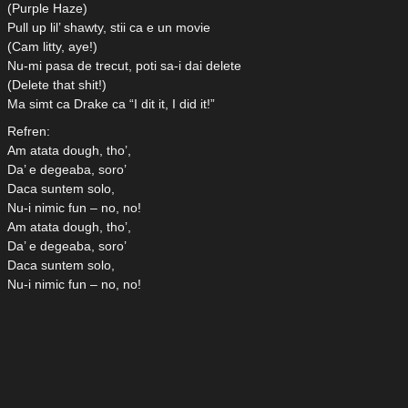
(Purple Haze)
Pull up lil’ shawty, stii ca e un movie
(Cam litty, aye!)
Nu-mi pasa de trecut, poti sa-i dai delete
(Delete that shit!)
Ma simt ca Drake ca “I dit it, I did it!”
Refren:
Am atata dough, tho’,
Da’ e degeaba, soro’
Daca suntem solo,
Nu-i nimic fun – no, no!
Am atata dough, tho’,
Da’ e degeaba, soro’
Daca suntem solo,
Nu-i nimic fun – no, no!