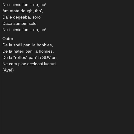
Nu-i nimic fun – no, no!
Am atata dough, tho’,
Da’ e degeaba, soro’
Daca suntem solo,
Nu-i nimic fun – no, no!
Outro:
De la zodii pan’ la hobbies,
De la hateri pan’ la homies,
De la “rollies” pan’ la SUV-uri,
Ne cam plac aceleasi lucruri.
(Aye!)