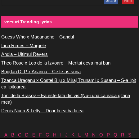
Share
Pin It
versuri Trending lyrics
Guess Who x Macanache – Gandul
Irina Rimes – Margele
Andia – Ultimul Revers
Theo Rose x Leo de la Izvoare – Meritai ceva mai bun
Bogdan DLP x Arianna – Ce te-as suna
Tzanca Uraganu x Costel Biju x Miraj Tzunami x Susanu – S-a lipit
ca lipitoarea
Toni de la Brasov – Ea este fata din vis (Nu-i una ca eaca gitana
mea)
Denis Nuca & Letty – Doar la ea ba la ea
A
B
C
D
E
F
G
H
I
J
K
L
M
N
O
P
Q
R
S