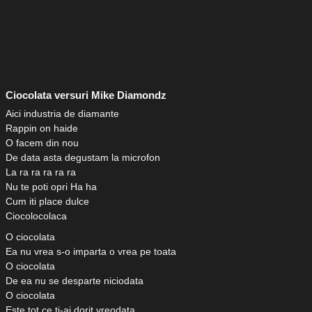
Ciocolata versuri Mike Diamondz
Aici industria de diamante
Rappin on haide
O facem din nou
De data asta degustam la microfon
La ra ra ra ra ra
Nu te poti opri Ha ha
Cum iti place dulce
Ciocolocolaca
O ciocolata
Ea nu vrea s-o imparta o vrea pe toata
O ciocolata
De ea nu se desparte niciodata
O ciocolata
Este tot ce ti-ai dorit vreodata