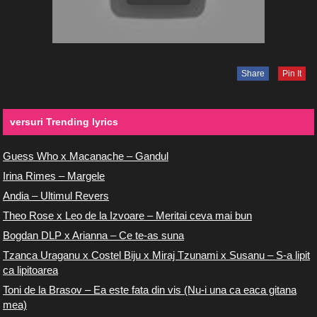
Share
Pin It
versuri Trending lyrics
Guess Who x Macanache – Gandul
Irina Rimes – Margele
Andia – Ultimul Revers
Theo Rose x Leo de la Izvoare – Meritai ceva mai bun
Bogdan DLP x Arianna – Ce te-as suna
Tzanca Uraganu x Costel Biju x Miraj Tzunami x Susanu – S-a lipit
ca lipitoarea
Toni de la Brasov – Ea este fata din vis (Nu-i una ca eaca gitana
mea)