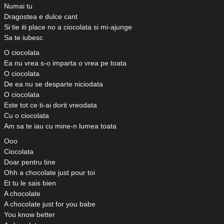
Numai tu
Dragostea e dulce cant
Si tie iti place no a ciocolata si mi-ajunge
Sa te iubesc
O ciocolata
Ea nu vrea s-o imparta o vrea pe toata
O ciocolata
De ea nu se desparte niciodata
O ciocolata
Este tot ce ti-ai dorit vreodata
Cu o ciocolata
Am sa te iau cu mine-n lumea toata
Ooo
Ciocolata
Doar pentru tine
Ohh a chocolate just pour toi
Et tu le sais bien
A chocolate
A chocolate just for you babe
You know better