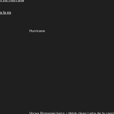
a la ea
Hurricane
Vocea Romaniei lyrics ♪ tiktok clean Letra de la can