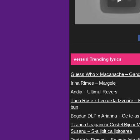
versuri Trending lyrics
Guess Who x Macanache – Gand
Irina Rimes – Margele
Andia – Ultimul Revers
Theo Rose x Leo de la Izvoare – 
bun
Bogdan DLP x Arianna – Ce te-as
Tzanca Uraganu x Costel Biju x M
Susanu – S-a lipit ca lipitoarea
Toni de la Brasov – Ea este fata di