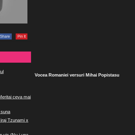
Share
Pin It
ul
Vocea Romaniei versuri Mihai Popistasu
Meritai ceva mai
 suna
iraj Tzunami x
n vis (Nu-i una