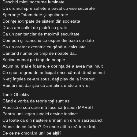
Deschid minţi nocturne luminate
Că drumul spre suflete e pavat cu vise secerate
Speranţe înfometate şi spulberate
Dorinţe extirpate de sistem din societate
D-aia am suflet de piatră cu gratii
Ca un penitenciar de maximă securitate
Compun şi transcriu ce expun din baza de date
Ca un orator excentric cu gânduri calculate
Cântând numai pe timp de noapte da…
Scriind numai pe timp de noapte
Acum nu mai e foame, e dorinţa de a avea mai mult
Ce spun e greu de anticipat orice cârnat rămâne mut
N-aţi înţeles ce-am spus, daţi play de la început
Rămâi mut dar ştiu că am atins unde am vrut
Tonik Obiektiv:
Când e vorba de teorie toţi sunt asi
Practică e cea care mă face să-ţi spun MARSH
Pentru unii legea junglei devine instinct
Cu toate că din naştere urmăm un drum sacrosanct
Atunci de ce furăm? De unde atâta ură între fraţi
De ce ne omorâm unii pe alţii?