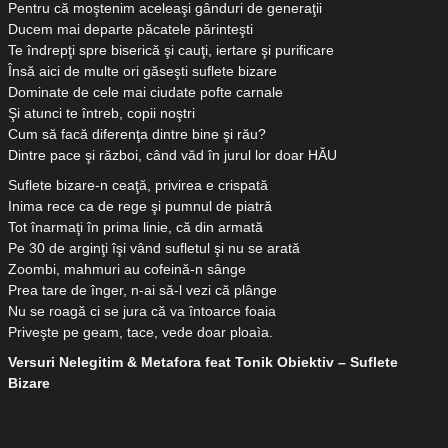
Pentru că moştenim aceleaşi gânduri de generaţii
Ducem mai departe păcatele părinteşti
Te îndrepţi spre biserică şi cauţi, iertare şi purificare
Însă aici de multe ori găseşti suflete bizare
Dominate de cele mai ciudate pofte carnale
Şi atunci te întreb, copii noştri
Cum să facă diferenţa dintre bine şi rău?
Dintre pace şi război, când văd în jurul lor doar HĂU
Suflete bizare-n ceaţă, privirea e crispată
Inima rece ca de rege şi pumnul de piatră
Tot înarmaţi în prima linie, că din armată
Pe 30 de arginţi îşi vând sufletul şi nu se arată
Zoombi, mahmuri au cofeină-n sânge
Prea tare de înger, n-ai să-l vezi că plânge
Nu se roagă ci se jura că va întoarce foaia
Priveşte pe geam, tace, vede doar ploaìa.
Versuri Nelegitim & Metafora feat Tonik Obiektiv – Suflete
Bizare