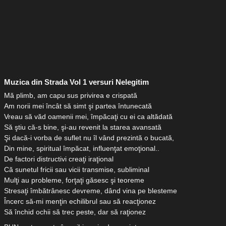
Muzica din Strada Vol 1 versuri Nelegitim
Mă plimb, am capu sus privirea e crispată
Am norii mei încât să simt şi partea întunecată
Vreau să văd oamenii mei, împăcaţi cu ei ca altădată
Să ştiu că-s bine, şi-au revenit la starea avansată
Şi dacă-i vorba de suflet nu îl vând prezintă o bucată,
Din mine, spiritual împăcat, influenţat emoţional..
De factori distructivi creaţi iraţional
Că sunetul fricii sau vicii transmise, subliminal
Mulţi au probleme, forţaţi găsesc şi teoreme
Stresaţi îmbătrânesc devreme, dând vina pe blesteme
Încerc să-mi menţin echilibrul sau să reacţionez
Să închid ochii să trec peste, dar să raţionez