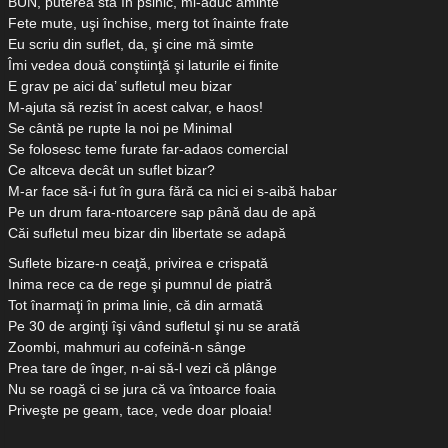
BUN, puterea sta în psihic, mi-aduc aminte
Fete mute, uşi închise, merg tot înainte frate
Eu scriu din suflet, da, şi cine mă simte
Îmi vedea două conştiinţă şi laturile ei finite
E grav pe aici da’ sufletul meu bizar
M-ajuta să rezist în acest calvar, e haos!
Se cântă pe rupte la noi pe Minimal
Se folosesc teme furate far-adaos comercial
Ce altceva decât un suflet bizar?
M-ar face să-i fut în gura fără ca nici ei s-aibă habar
Pe un drum fara-ntoarcere sap până dau de apă
Căi sufletul meu bizar din libertate se adapă
Suflete bizare-n ceaţă, privirea e crispată
Inima rece ca de rege şi pumnul de piatră
Tot înarmaţi în prima linie, că din armată
Pe 30 de arginţi îşi vând sufletul şi nu se arată
Zoombi, mahmuri au cofeină-n sânge
Prea tare de înger, n-ai să-l vezi că plânge
Nu se roagă ci se jura că va întoarce foaia
Priveşte pe geam, tace, vede doar ploaia!